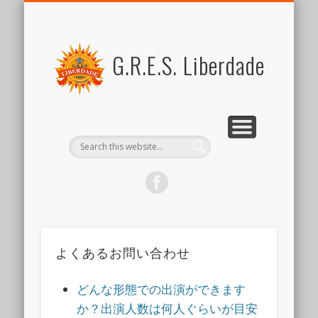
FOR MEMBERS
ABOUT US
SCHEDULE
CONTACT US
JOIN US
LINK
SAMBA
ブラジル関係リンク集
新しい仲間を歓迎します
スケジュール
リベルダージとは
サンバとは
会員向けコンテンツ
出演のご依頼など
G.R.E.S. Liberdade
よくあるお問い合わせ
どんな形態での出演ができます
か？出演人数は何人ぐらいが目安