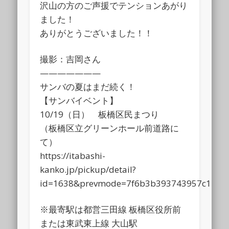
沢山の方のご声援でテンションあがり
ました！
ありがとうございました！！
撮影：吉岡さん
———————
サンバの夏はまだ続く！
【サンバイベント】
10/19（日） 板橋区民まつり
（板橋区立グリーンホール前道路に
て）
https://itabashi-
kanko.jp/pickup/detail?
id=1638&prevmode=7f6b3b393743957c12c8
※最寄駅は都営三田線 板橋区役所前
または東武東上線 大山駅