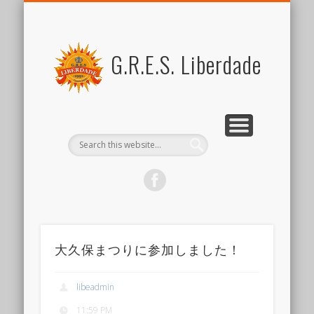
FOR MEMBERS
ABOUT US
SCHEDULE
CONTACT US
JOIN US
LINK
SAMBA
ブラジル関係リンク集
新しい仲間を歓迎します
スケジュール
リベルダージとは
サンバとは
会員向けコンテンツ
出演のご依頼など
G.R.E.S. Liberdade
大久保まつりに参加しました！
libeadmin
11:59 PM