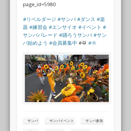
page_id=5980
#リベルダージ
#サンバ
#ダンス
#楽
器
#練習会
#エンサイオ
#イベント
#
サンバパレード
#踊ろうサンバ
#サン
バ始めよう
#会員募集中
#🥁
#🌞
サンバ
サンバイベント
サンバ参加