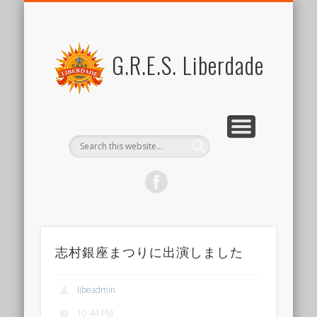
FOR MEMBERS
ABOUT US
SCHEDULE
CONTACT US
JOIN US
LINK
SAMBA
ブラジル関係リンク集
新しい仲間を歓迎します
スケジュール
リベルダージとは
サンバとは
会員向けコンテンツ
出演のご依頼など
G.R.E.S. Liberdade
志村銀座まつりに出演しました
libeadmin
10:44 PM