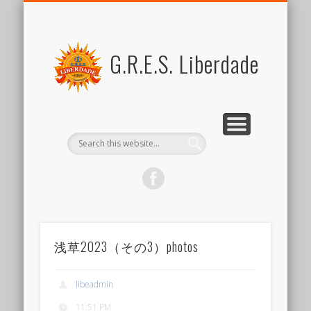
FOR MEMBERS
ABOUT US
SCHEDULE
CONTACT US
JOIN US
LINK
SAMBA
ブラジル関係リンク集
新しい仲間を歓迎します
スケジュール
リベルダージとは
サンバとは
会員向けコンテンツ
出演のご依頼など
G.R.E.S. Liberdade
浅草2023（その3）photos
libeadmin
11:51 PM