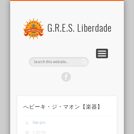
FOR MEMBERS
ABOUT US
SCHEDULE
CONTACT US
JOIN US
LINK
SAMBA
ブラジル関係リンク集
新しい仲間を歓迎します
スケジュール
リベルダージとは
サンバとは
会員向けコンテンツ
出演のご依頼など
G.R.E.S. Liberdade
へピーキ・ジ・マオン【楽器】
libe-pro
5:28 PM