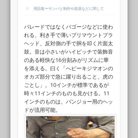
用語集〜サンバと制作や楽器などに関して
パレードではなくパゴージなどに使わ
れる、利き手で薄いプリマウントプラ
ヘッド、反対側の手で胴を叩く片面太
鼓。音は小さいがハイピッチで装飾音
のある軽快な16分刻みがリズムに華
を添える。曰く「へピーキジマオンの
オカズ部分で急に躍り出ること、虎の
ごとし」。10インチが標準であるが
時々11インチのものも見かける。11
インチのものは、バンジョー用のヘッ
ドが流用可能。