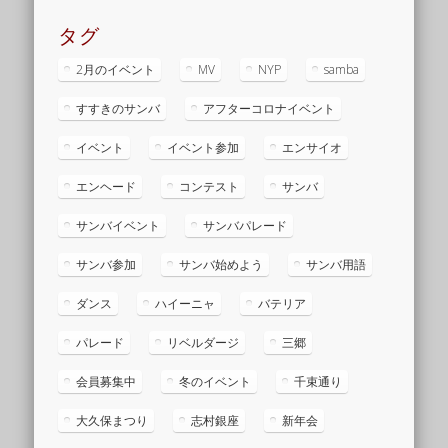
タグ
2月のイベント
MV
NYP
samba
すすきのサンバ
アフターコロナイベント
イベント
イベント参加
エンサイオ
エンヘード
コンテスト
サンバ
サンバイベント
サンバパレード
サンバ参加
サンバ始めよう
サンバ用語
ダンス
ハイーニャ
バテリア
パレード
リベルダージ
三郷
会員募集中
冬のイベント
千束通り
大久保まつり
志村銀座
新年会