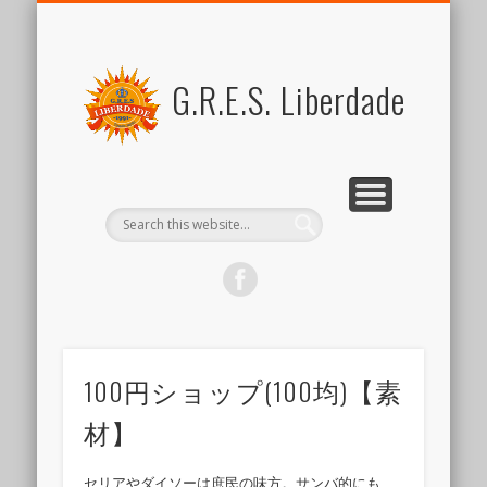
FOR MEMBERS
ABOUT US
SCHEDULE
CONTACT US
JOIN US
LINK
SAMBA
ブラジル関係リンク集
新しい仲間を歓迎します
スケジュール
リベルダージとは
サンバとは
会員向けコンテンツ
出演のご依頼など
G.R.E.S. Liberdade
100円ショップ(100均)【素
材】
セリアやダイソーは庶民の味方。サンバ的にも、