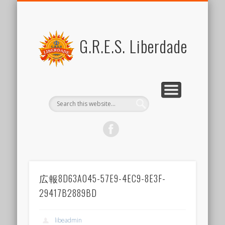
FOR MEMBERS
ABOUT US
SCHEDULE
CONTACT US
JOIN US
LINK
SAMBA
ブラジル関係リンク集
新しい仲間を歓迎します
スケジュール
リベルダージとは
サンバとは
会員向けコンテンツ
出演のご依頼など
G.R.E.S. Liberdade
広報8D63A045-57E9-4EC9-8E3F-
29417B2889BD
libeadmin