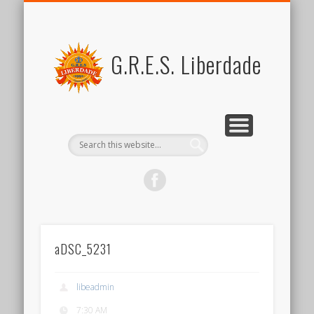
FOR MEMBERS
ABOUT US
SCHEDULE
CONTACT US
JOIN US
LINK
SAMBA
ブラジル関係リンク集
新しい仲間を歓迎します
スケジュール
リベルダージとは
サンバとは
会員向けコンテンツ
出演のご依頼など
G.R.E.S. Liberdade
aDSC_5231
libeadmin
7:30 AM