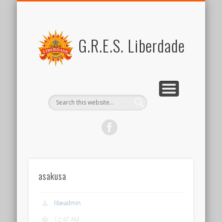
FOR MEMBERS
ABOUT US
SCHEDULE
CONTACT US
JOIN US
LINK
SAMBA
ブラジル関係リンク集
新しい仲間を歓迎します
スケジュール
リベルダージとは
サンバとは
会員向けコンテンツ
出演のご依頼など
G.R.E.S. Liberdade
asakusa
libeadmin
12:47 AM