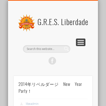
FOR MEMBERS
ABOUT US
SCHEDULE
CONTACT US
JOIN US
LINK
SAMBA
ブラジル関係リンク集
新しい仲間を歓迎します
スケジュール
リベルダージとは
サンバとは
会員向けコンテンツ
出演のご依頼など
G.R.E.S. Liberdade
2014年リベルダージ New Year
Party！
libeadmin